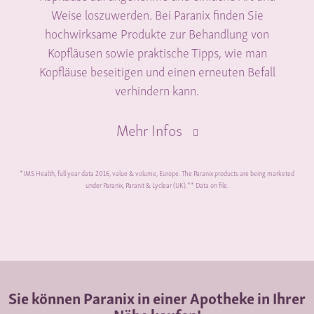
Weise loszuwerden. Bei Paranix finden Sie
hochwirksame Produkte zur Behandlung von
Kopfläusen sowie praktische Tipps, wie man
Kopfläuse beseitigen und einen erneuten Befall
verhindern kann.
Mehr Infos
*IMS Health, full year data 2016, value & volume, Europe. The Paranix products are being marketed
under Paranix, Paranit & Lyclear (UK).** Data on file.
Sie können Paranix in einer Apotheke in Ihrer
Nähe kaufen!