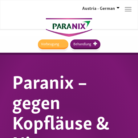
Austria - German
Togg
navi
Vorbeugung
Behandlung
Paranix –
gegen
Kopfläuse &